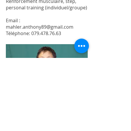
R
enforcement musculaire, s
tep,
p
ersonal training (individuel/groupe)
Email :
mahler.anthony89@gmail.com
Téléphone:
079.478.76.63
Comte Jacqueline
Date de naissance :
01.05.1964
Poste occupé : Entraîneur de Fit-